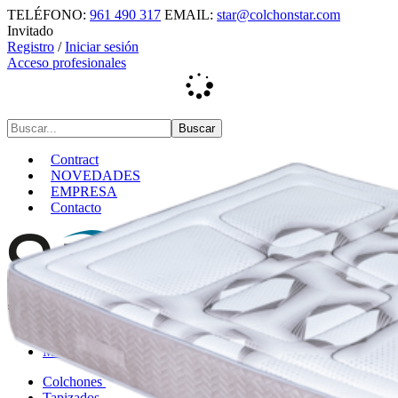
TELÉFONO:
961 490 317
EMAIL:
star@colchonstar.com
Invitado
Registro
/
Iniciar sesión
Acceso profesionales
Contract
NOVEDADES
EMPRESA
Contacto
REBAJAS
MARCAS
Colchones
Tapizados