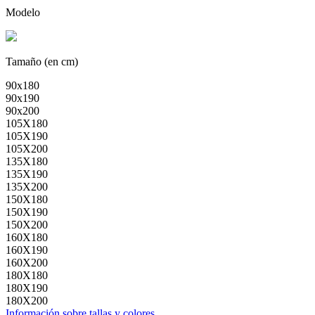
Modelo
Tamaño (en cm)
90x180
90x190
90x200
105X180
105X190
105X200
135X180
135X190
135X200
150X180
150X190
150X200
160X180
160X190
160X200
180X180
180X190
180X200
Información sobre tallas y colores