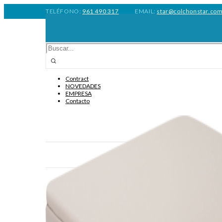
TELÉFONO:
961 490 317
EMAIL:
star@colchonstar.co
Contract
NOVEDADES
EMPRESA
Contacto
COLCHO