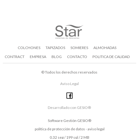
COLCHONES
TAPIZADOS
SOMIERES
ALMOHADAS
CONTRACT
EMPRESA
BLOG
CONTACTO
POLITICA DE CALIDAD
©
Todos los derechos reservados
Aviso Legal
Desarrollado con GESIO®
Software Gestión
GESIO®
política de protección de datos
-
aviso legal
0.32 seg /
199 sql
/ 2 MB