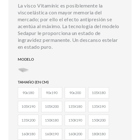
La visco Vitamínic es posiblemente la
viscoelástica con mayor memoria del
mercado; por ello el efecto antipresión se
acentúa al máximo. La tecnología del modelo
Sedapur le proporciona un estado de
ingravidez permanente. Un descanso estelar
en estado puro.
MODELO
TAMAÑO (EN CM)
90x180
90x190
90x200
105X180
105X190
105X200
135X180
135X190
135X200
150X180
150X190
150X200
160X180
160X190
160X200
180X180